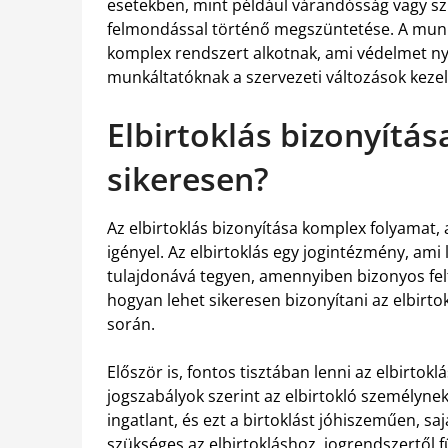
esetekben, mint például várandósság vagy szü
felmondással történő megszüntetése. A munk
komplex rendszert alkotnak, ami védelmet ny
munkáltatóknak a szervezeti változások kezel
Elbirtoklás bizonyítás
sikeresen?
Az elbirtoklás bizonyítása komplex folyamat, 
igényel. Az elbirtoklás egy jogintézmény, ami 
tulajdonává tegyen, amennyiben bizonyos felt
hogyan lehet sikeresen bizonyítani az elbirto
során.
Először is, fontos tisztában lenni az elbirtokl
jogszabályok szerint az elbirtokló személynek
ingatlant, és ezt a birtoklást jóhiszeműen, sa
szükséges az elbirtokláshoz, jogrendszertől 