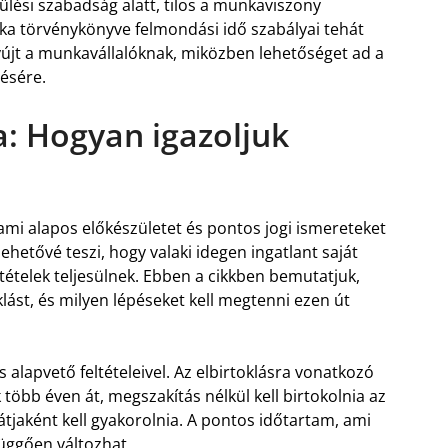
lési szabadság alatt, tilos a munkaviszony
a törvénykönyve felmondási idő szabályai tehát
újt a munkavállalóknak, miközben lehetőséget ad a
ésére.
a: Hogyan igazoljuk
ami alapos előkészületet és pontos jogi ismereteket
lehetővé teszi, hogy valaki idegen ingatlant saját
ételek teljesülnek. Ebben a cikkben bemutatjuk,
klást, és milyen lépéseket kell megtenni ezen út
ás alapvető feltételeivel. Az elbirtoklásra vonatkozó
 több éven át, megszakítás nélkül kell birtokolnia az
játjaként kell gyakorolnia. A pontos időtartam, ami
függően változhat.