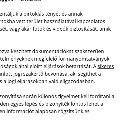
ntáljuk a birtoklás tényét és annak
rtokba vett terület használatával kapcsolatos
t, vagy akár fotók és videók biztosítását, amik
tkozva készített dokumentációkat szakszerűen
követelményeknek megfelelő formanyomtatványok
óságok által előírt eljárások betartását. A
sikeres
nlott jogi szakértő bevonása, aki segíthet a
a jogi eljárásokban való eligazodásban.
zonyítása során különös figyelmet kell fordítani a
en egyes lépés és bizonyíték fontos lehet a
den információt alaposan rögzítsünk és