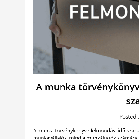
A munka törvénykönyve
sz
Posted 
A munka törvénykönyve felmondási idő szabá
munkavállalók, mind a munkáltatók számára.