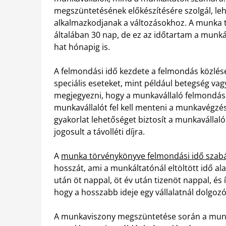
megszüntetésének előkészítésére szolgál, le
alkalmazkodjanak a változásokhoz. A munka 
általában 30 nap, de ez az időtartam a munká
hat hónapig is.
A felmondási idő kezdete a felmondás közlésé
speciális eseteket, mint például betegség vag
megjegyezni, hogy a munkavállaló felmondása 
munkavállalót fel kell menteni a munkavégzés 
gyakorlat lehetőséget biztosít a munkavállal
jogosult a távolléti díjra.
A
munka törvénykönyve felmondási idő szabá
hosszát, ami a munkáltatónál eltöltött idő a
után öt nappal, öt év után tizenöt nappal, és 
hogy a hosszabb ideje egy vállalatnál dolgo
A munkaviszony megszüntetése során a munká