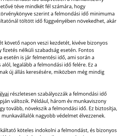
hetővé téve mindkét fél számára, hogy
törvénykönyve szerint a felmondási idő minimuma
ltatónál töltött idő függvényében növekedhet, akár
t követő napon veszi kezdetét, kivéve bizonyos
y fizetés nélküli szabadság esetén. Fontos
esetén is jár felmentési idő, ami során a
alól, legalább a felmondási idő felére. Ez a
ónak új állás keresésére, miközben még mindig
lyai
részletesen szabályozzák a felmondási idő
lapján változik. Például, három év munkaviszony
így tovább, növekszik a felmondási idő. Ez biztosítja,
zó munkavállalók nagyobb védelmet élvezzenek.
ltató köteles indokolni a felmondást, és bizonyos