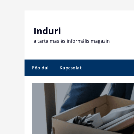
Skip
to
content
Induri
a tartalmas és informális magazin
Főoldal
Kapcsolat