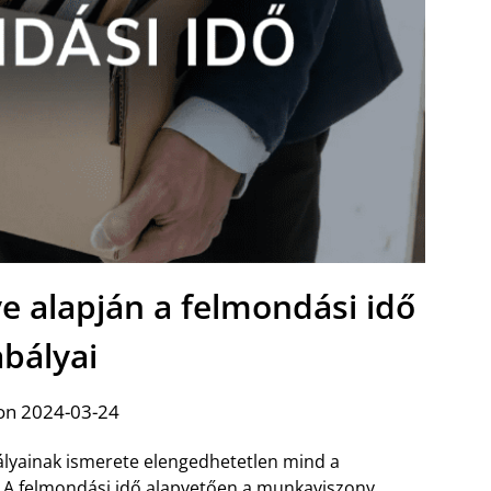
 alapján a felmondási idő
abályai
on 2024-03-24
lyainak ismerete elengedhetetlen mind a
 A felmondási idő alapvetően a munkaviszony