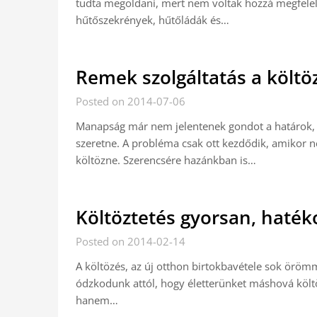
tudta megoldani, mert nem voltak hozzá megfelelő
hűtőszekrények, hűtőládák és…
Remek szolgáltatás a költö
Posted on 2014-07-06
Manapság már nem jelentenek gondot a határok, 
szeretne. A probléma csak ott kezdődik, amikor n
költözne. Szerencsére hazánkban is…
Költöztetés gyorsan, haté
Posted on 2014-02-14
A költözés, az új otthon birtokbavétele sok örömme
ódzkodunk attól, hogy életterünket máshová költ
hanem…