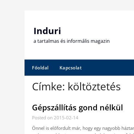
Skip
to
content
Induri
a tartalmas és informális magazin
Főoldal
Kapcsolat
Címke:
költöztetés
Gépszállítás gond nélkül
Posted on 2015-02-14
Önnel is előfordult már, hogy egy nagyobb háztart