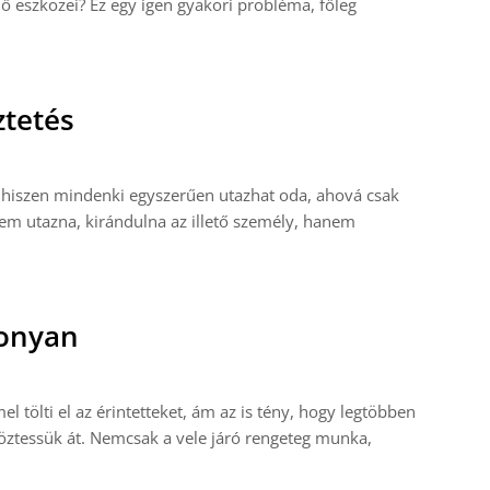
 eszközei? Ez egy igen gyakori probléma, főleg
ztetés
hiszen mindenki egyszerűen utazhat oda, ahová csak
em utazna, kirándulna az illető személy, hanem
konyan
l tölti el az érintetteket, ám az is tény, hogy legtöbben
öztessük át. Nemcsak a vele járó rengeteg munka,