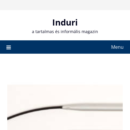
Skip
to
content
Induri
a tartalmas és informális magazin
Menu