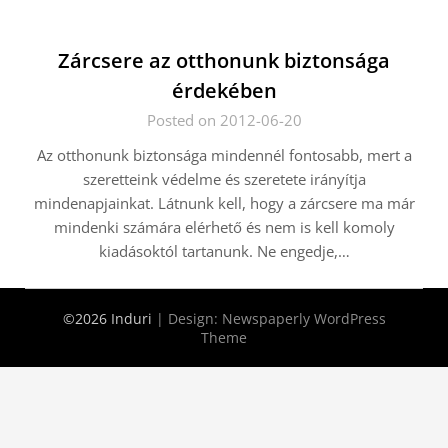
Zárcsere az otthonunk biztonsága
érdekében
Posted on 2012-06-20
Az otthonunk biztonsága mindennél fontosabb, mert a
szeretteink védelme és szeretete irányítja
mindenapjainkat. Látnunk kell, hogy a zárcsere ma már
mindenki számára elérhető és nem is kell komoly
kiadásoktól tartanunk. Ne engedje,…
©2026 Induri
| Design:
Newspaperly WordPress
Theme