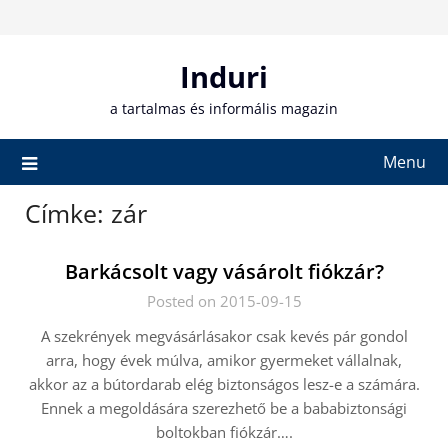
Skip
to
content
Induri
a tartalmas és informális magazin
Menu
Címke:
zár
Barkácsolt vagy vásárolt fiókzár?
Posted on 2015-09-15
A szekrények megvásárlásakor csak kevés pár gondol
arra, hogy évek múlva, amikor gyermeket vállalnak,
akkor az a bútordarab elég biztonságos lesz-e a számára.
Ennek a megoldására szerezhető be a bababiztonsági
boltokban fiókzár….