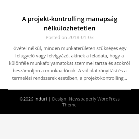
A projekt-kontrolling manapság
nélkülözhetetlen
Posted on 2018-01-03
Kivétel nélkül, minden munkaterületen szükséges egy
felügyelő vagy felvigyázó, akinek a feladata, hogy a
különféle munkafolyamatokat szemmel tartsa és azokról
beszámoljon a munkaadónak. A vállalatirányítási és a
termelési rendszerek esetében, a projekt-kontrolling…
©2026 Induri
| Design:
Newspaperly WordPress
Theme