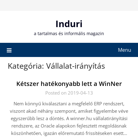
Skip
to
content
Induri
a tartalmas és informális magazin
Menu
Kategória:
Vállalat-irányítás
Kétszer hatékonyabb lett a WinNer
Posted on 2019-04-13
Nem könnyű kiválasztani a megfelelő ERP rendszert,
viszont akad néhány szempont, amiket figyelembe véve
egyszerűbb lesz a döntés. A winner.hu vállalatirányítási
rendszere, az Oracle alapokon fejlesztett megoldásnak
köszönhetően, igazán előremutató frissítéseken esett…