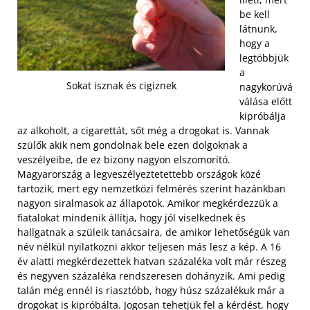
be kell
látnunk,
hogy a
legtöbbjük
a
Sokat isznak és cigiznek
nagykorúvá
válása előtt
kipróbálja
az alkoholt, a cigarettát, sőt még a drogokat is. Vannak
szülők akik nem gondolnak bele ezen dolgoknak a
veszélyeibe, de ez bizony nagyon elszomorító.
Magyarország a legveszélyeztetettebb országok közé
tartozik, mert egy nemzetközi felmérés szerint hazánkban
nagyon siralmasok az állapotok.
Amikor megkérdezzük a
fiatalokat mindenik állítja, hogy jól viselkednek és
hallgatnak a szüleik tanácsaira, de amikor lehetőségük van
név nélkül nyilatkozni akkor teljesen más lesz a kép. A 16
év alatti megkérdezettek hatvan százaléka volt már részeg
és negyven százaléka rendszeresen dohányzik. Ami pedig
talán még ennél is riasztóbb, hogy húsz százalékuk már a
drogokat is kipróbálta. Jogosan tehetjük fel a kérdést, hogy