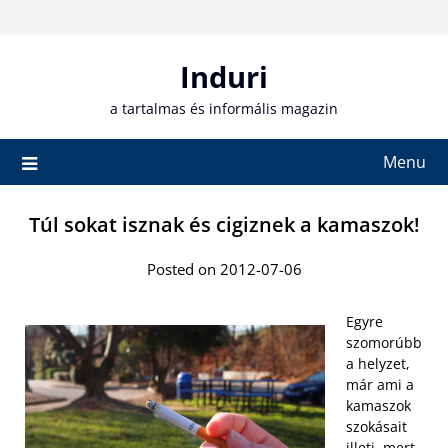
Skip
to
content
Induri
a tartalmas és informális magazin
Menu
Túl sokat isznak és cigiznek a kamaszok!
Posted on 2012-07-06
Egyre
szomorúbb
a helyzet,
már ami a
kamaszok
szokásait
illeti, mert