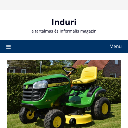
Skip
to
content
Induri
a tartalmas és informális magazin
Menu