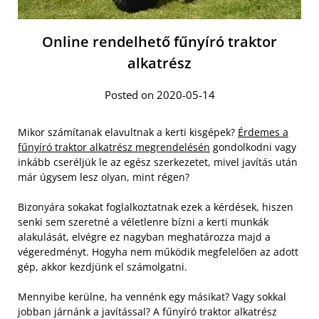
Online rendelhető fűnyíró traktor
alkatrész
Posted on 2020-05-14
Mikor számítanak elavultnak a kerti kisgépek?
Érdemes a
fűnyíró traktor alkatrész megrendelésén
gondolkodni vagy
inkább cseréljük le az egész szerkezetet, mivel javítás után
már úgysem lesz olyan, mint régen?
Bizonyára sokakat foglalkoztatnak ezek a kérdések, hiszen
senki sem szeretné a véletlenre bízni a kerti munkák
alakulását, elvégre ez nagyban meghatározza majd a
végeredményt. Hogyha nem működik megfelelően az adott
gép, akkor kezdjünk el számolgatni.
Mennyibe kerülne, ha vennénk egy másikat? Vagy sokkal
jobban járnánk a javítással? A fűnyíró traktor alkatrész