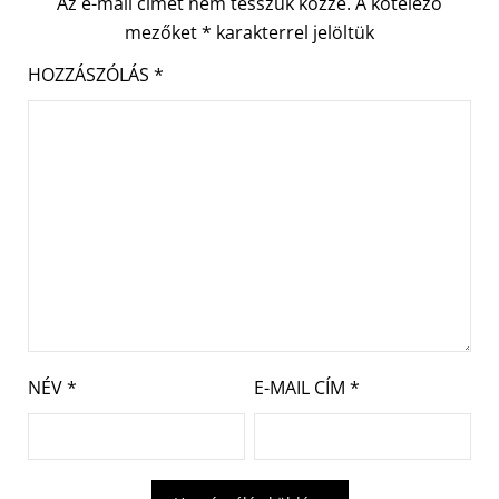
Az e-mail címet nem tesszük közzé.
A kötelező
mezőket
*
karakterrel jelöltük
HOZZÁSZÓLÁS
*
NÉV
*
E-MAIL CÍM
*