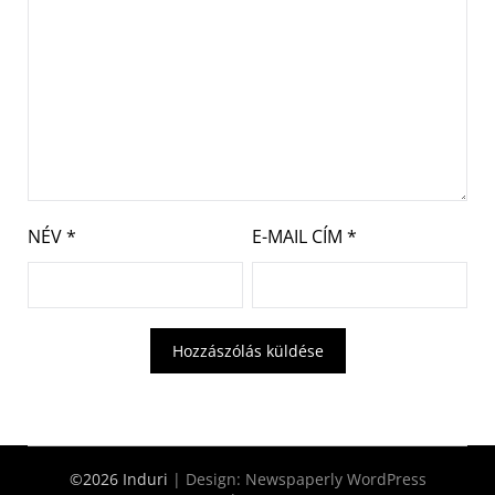
NÉV
*
E-MAIL CÍM
*
©2026 Induri
| Design:
Newspaperly WordPress