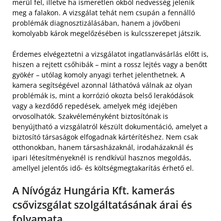
merül fel, illetve ha ismeretlen okból nedvesség jelenik
meg a falakon. A vizsgálat tehát nem csupán a fennálló
problémák diagnosztizálásában, hanem a jövőbeni
komolyabb károk megelőzésében is kulcsszerepet játszik.
Érdemes elvégeztetni a vizsgálatot ingatlanvásárlás előtt is,
hiszen a rejtett csőhibák – mint a rossz lejtés vagy a benőtt
gyökér – utólag komoly anyagi terhet jelenthetnek. A
kamera segítségével azonnal láthatóvá válnak az olyan
problémák is, mint a korrózió okozta belső lerakódások
vagy a kezdődő repedések, amelyek még idejében
orvosolhatók. Szakvéleményként biztosítónak is
benyújtható a vizsgálatról készült dokumentáció, amelyet a
biztosító társaságok elfogadnak kártérítéshez. Nem csak
otthonokban, hanem társasházaknál, irodaházaknál és
ipari létesítményeknél is rendkívül hasznos megoldás,
amellyel jelentős idő- és költségmegtakarítás érhető el.
A Nívógáz Hungária Kft. kamerás
csővizsgálat szolgáltatásának árai és
folyamata