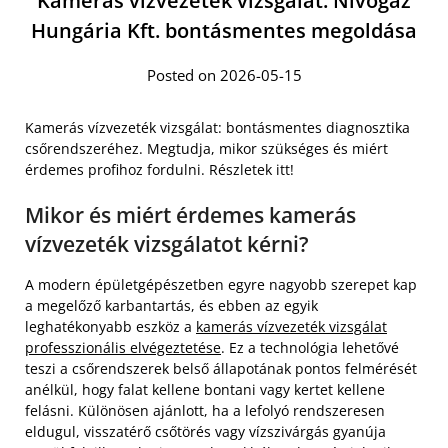
Kamerás vízvezeték vizsgálat: Nívógáz
Hungária Kft. bontásmentes megoldása
Posted on 2026-05-15
Kamerás vízvezeték vizsgálat: bontásmentes diagnosztika
csőrendszeréhez. Megtudja, mikor szükséges és miért
érdemes profihoz fordulni. Részletek itt!
Mikor és miért érdemes kamerás
vízvezeték vizsgálatot kérni?
A modern épületgépészetben egyre nagyobb szerepet kap
a megelőző karbantartás, és ebben az egyik
leghatékonyabb eszköz a
kamerás vízvezeték vizsgálat
professzionális elvégeztetése
. Ez a technológia lehetővé
teszi a csőrendszerek belső állapotának pontos felmérését
anélkül, hogy falat kellene bontani vagy kertet kellene
felásni. Különösen ajánlott, ha a lefolyó rendszeresen
eldugul, visszatérő csőtörés vagy vízszivárgás gyanúja