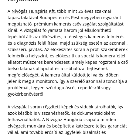
A
Nívógáz Hungária Kft.
több mint 25 éves szakmai
tapasztalatával Budapesten és Pest megyében egyaránt
megbízható, prémium kamerás csővizsgálat szolgáltatást
kínál. A vizsgálat folyamata három jól elkülöníthető
lépésből áll: az előkészítés, a tényleges kamerás felmérés
és a diagnózis felállítása, majd szükség esetén az azonnali,
szakszerű javítás. Az előkészítés során a profi szakemberek
felmérik a helyszínt, és előkészítik a speciális kamerafejjel
ellátott műszeres berendezést, amely képes rögzíteni a cső
belső falának állapotát és a csőhálózat lejtésének
megfelelőségét. A kamera által küldött jel valós időben
jelenik meg a monitoron, így a szerelő azonnal azonosítja a
problémát, legyen szó dugulásról, repedésről vagy
gyökérbenövésről.
A vizsgálat során rögzített képek és videók tárolhatók, így
azok később is visszanézhetők, és dokumentációként
felhasználhatók. A Nívógáz Hungária csapata minden
elvégzett munkára és beépített alkatrészre teljes garanciát
vállal, ami tovább erősíti az ügyfelek bizalmát és