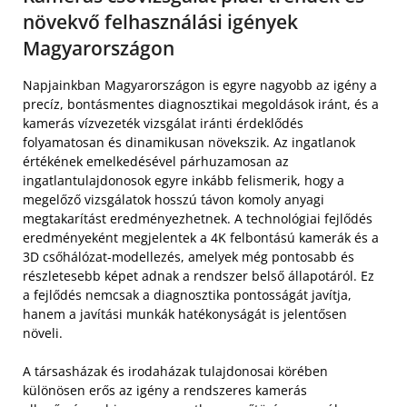
növekvő felhasználási igények
Magyarországon
Napjainkban Magyarországon is egyre nagyobb az igény a
precíz, bontásmentes diagnosztikai megoldások iránt, és a
kamerás vízvezeték vizsgálat iránti érdeklődés
folyamatosan és dinamikusan növekszik. Az ingatlanok
értékének emelkedésével párhuzamosan az
ingatlantulajdonosok egyre inkább felismerik, hogy a
megelőző vizsgálatok hosszú távon komoly anyagi
megtakarítást eredményezhetnek. A technológiai fejlődés
eredményeként megjelentek a 4K felbontású kamerák és a
3D csőhálózat-modellezés, amelyek még pontosabb és
részletesebb képet adnak a rendszer belső állapotáról. Ez
a fejlődés nemcsak a diagnosztika pontosságát javítja,
hanem a javítási munkák hatékonyságát is jelentősen
növeli.
A társasházak és irodaházak tulajdonosai körében
különösen erős az igény a rendszeres kamerás