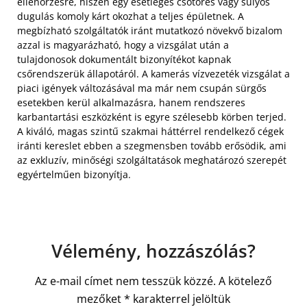
ellenőrzésre, hiszen egy esetleges csőtörés vagy súlyos
dugulás komoly kárt okozhat a teljes épületnek. A
megbízható szolgáltatók iránt mutatkozó növekvő bizalom
azzal is magyarázható, hogy a vizsgálat után a
tulajdonosok dokumentált bizonyítékot kapnak
csőrendszerük állapotáról. A kamerás vízvezeték vizsgálat a
piaci igények változásával ma már nem csupán sürgős
esetekben kerül alkalmazásra, hanem rendszeres
karbantartási eszközként is egyre szélesebb körben terjed.
A kiváló, magas szintű szakmai háttérrel rendelkező cégek
iránti kereslet ebben a szegmensben tovább erősödik, ami
az exkluzív, minőségi szolgáltatások meghatározó szerepét
egyértelműen bizonyítja.
Vélemény, hozzászólás?
Az e-mail címet nem tesszük közzé.
A kötelező
mezőket
*
karakterrel jelöltük