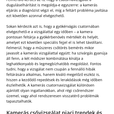
duguláselhárítást is megoldja-e egyszerre: a kamerás
eljárás a diagnózist végzi el, míg a feltárt probléma javítása
ezt követően azonnal elvégezhető.
Sokan kérdezik azt is, hogy a gyökérvágás csatornában
elvégezhető-e a vizsgálattal egy időben – a kamera
pontosan feltárja a gyökérbenövés mértékét és helyét,
amelyet ezt követően speciális fejjel el is lehet távolítani.
Felmerül, hogy a műszeres csőtörés bemérés mikor
javasolt a kamerás vizsgálattal együtt: ha szivárgás gyanúja
áll fenn, a két módszer kombinálása kínálja a
leghatékonyabb és legmegbízhatóbb megoldást. Fontos
tudni, hogy a vizsgálat nem csupán a fennálló hibák
feltárására alkalmas, hanem kiváló megelőző eszköz is,
hiszen a kezdődő repedések és lerakódások még időben
észlelhetők. A kamerás csatornavizsgálat különösen
ajánlott olyan ingatlanokban, ahol régi csőrendszer
üzemel, vagy ahol rendszeresen visszatérő problémák
tapasztalhatók.
Kamerás csővizsgálat piaci trendek és