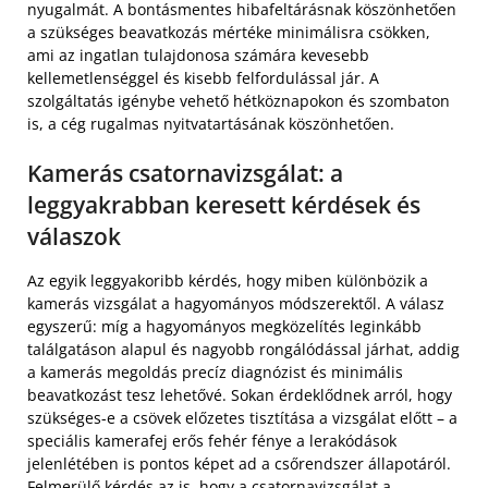
nyugalmát. A bontásmentes hibafeltárásnak köszönhetően
a szükséges beavatkozás mértéke minimálisra csökken,
ami az ingatlan tulajdonosa számára kevesebb
kellemetlenséggel és kisebb felfordulással jár. A
szolgáltatás igénybe vehető hétköznapokon és szombaton
is, a cég rugalmas nyitvatartásának köszönhetően.
Kamerás csatornavizsgálat: a
leggyakrabban keresett kérdések és
válaszok
Az egyik leggyakoribb kérdés, hogy miben különbözik a
kamerás vizsgálat a hagyományos módszerektől. A válasz
egyszerű: míg a hagyományos megközelítés leginkább
találgatáson alapul és nagyobb rongálódással járhat, addig
a kamerás megoldás precíz diagnózist és minimális
beavatkozást tesz lehetővé. Sokan érdeklődnek arról, hogy
szükséges-e a csövek előzetes tisztítása a vizsgálat előtt – a
speciális kamerafej erős fehér fénye a lerakódások
jelenlétében is pontos képet ad a csőrendszer állapotáról.
Felmerülő kérdés az is, hogy a csatornavizsgálat a