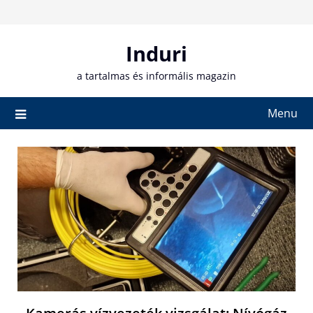
Skip
to
content
Induri
a tartalmas és informális magazin
Menu