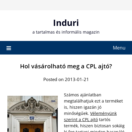
Skip
to
content
Induri
a tartalmas és informális magazin
Menu
Hol vásárolható meg a CPL ajtó?
Posted on 2013-01-21
Számos ajánlatban
megtalálhatjuk ezt a terméket
is, hiszen igazán jó
minőségűek.
Véleményünk
szerint a CPL ajtó
tartós
termék, hiszen biztosan sokáig
ki fog tartani minden használó