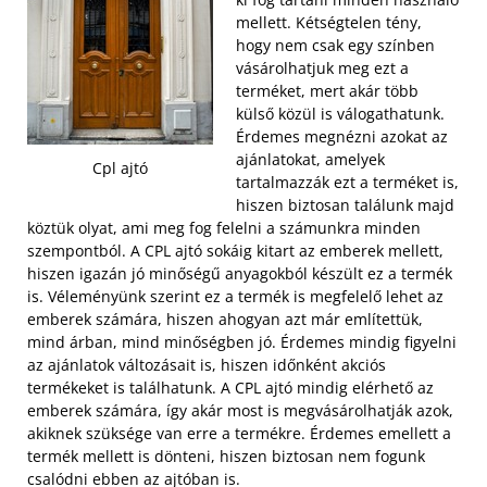
mellett. Kétségtelen tény,
hogy nem csak egy színben
vásárolhatjuk meg ezt a
terméket, mert akár több
külső közül is válogathatunk.
Érdemes megnézni azokat az
ajánlatokat, amelyek
Cpl ajtó
tartalmazzák ezt a terméket is,
hiszen biztosan találunk majd
köztük olyat, ami meg fog felelni a számunkra minden
szempontból.
A CPL ajtó sokáig kitart az emberek mellett,
hiszen igazán jó minőségű anyagokból készült ez a termék
is. Véleményünk szerint ez a termék is megfelelő lehet az
emberek számára, hiszen ahogyan azt már említettük,
mind árban, mind minőségben jó. Érdemes mindig figyelni
az ajánlatok változásait is, hiszen időnként akciós
termékeket is találhatunk. A CPL ajtó mindig elérhető az
emberek számára, így akár most is megvásárolhatják azok,
akiknek szüksége van erre a termékre. Érdemes emellett a
termék mellett is dönteni, hiszen biztosan nem fogunk
csalódni ebben az ajtóban is.