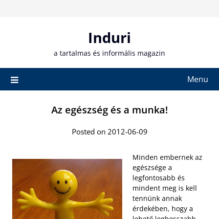
Skip
to
content
Induri
a tartalmas és informális magazin
Menu
Az egészség és a munka!
Posted on 2012-06-09
Minden embernek az
egészsége a
legfontosabb és
mindent meg is kell
tennünk annak
érdekében, hogy a
lehető leghosszabb