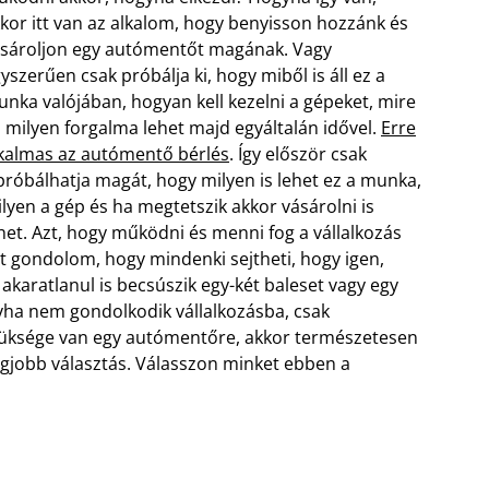
kor itt van az alkalom, hogy benyisson hozzánk és
sároljon egy autómentőt magának. Vagy
yszerűen csak próbálja ki, hogy miből is áll ez a
nka valójában, hogyan kell kezelni a gépeket, mire
, milyen forgalma lehet majd egyáltalán idővel.
Erre
kalmas az autómentő bérlés
. Így először csak
próbálhatja magát, hogy milyen is lehet ez a munka,
lyen a gép és ha megtetszik akkor vásárolni is
het.
Azt, hogy működni és menni fog a vállalkozás
t gondolom, hogy mindenki sejtheti, hogy igen,
akaratlanul is becsúszik egy-két baleset vagy egy
ogyha nem gondolkodik vállalkozásba, csak
züksége van egy autómentőre, akkor természetesen
egjobb választás. Válasszon minket ebben a