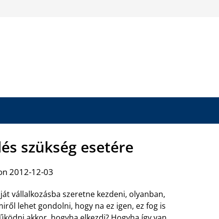
és szükség esetére
on 2012-12-03
ját vállalkozásba szeretne kezdeni, olyanban,
iről lehet gondolni, hogy na ez igen, ez fog is
ködni akkor, hogyha elkezdi? Hogyha így van,