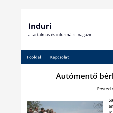
Skip
to
content
Induri
a tartalmas és informális magazin
Főoldal
Kapcsolat
Autómentő bérl
Posted 
Sa
am
mű