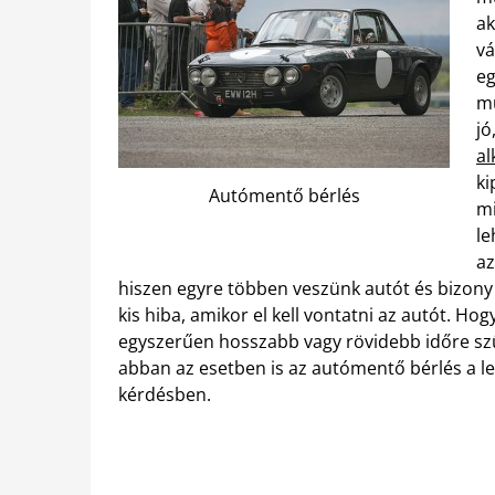
ak
vá
eg
mu
jó
al
ki
Autómentő bérlés
mi
le
az
hiszen egyre többen veszünk autót és bizony 
kis hiba, amikor el kell vontatni az autót. H
egyszerűen hosszabb vagy rövidebb időre s
abban az esetben is az autómentő bérlés a l
kérdésben.