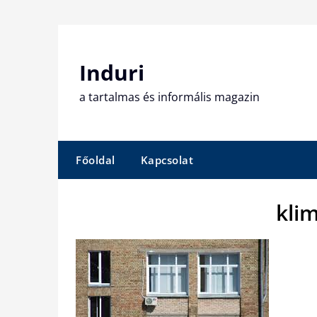
Skip
to
content
Induri
a tartalmas és informális magazin
Főoldal
Kapcsolat
kli