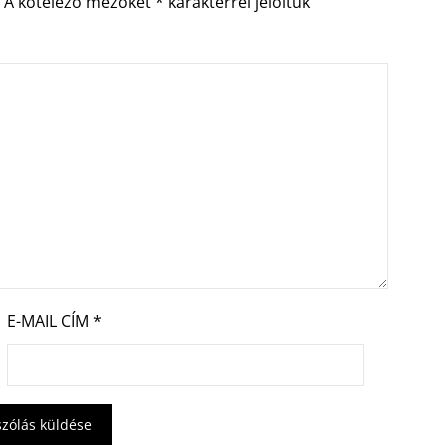
.
A kötelező mezőket
*
karakterrel jelöltük
E-MAIL CÍM
*