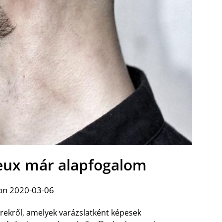
veux már alapfogalom
on 2020-03-06
erekről, amelyek varázslatként képesek