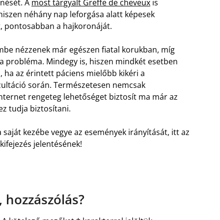
enését. A
most tárgyalt Greffe de cheveux
is
hiszen néhány nap leforgása alatt képesek
t, pontosabban a hajkoronáját.
zembe nézzenek már egészen fiatal korukban, míg
 a probléma.
Mindegy is, hiszen mindkét esetben
, ha az érintett páciens mielőbb kikéri a
ultáció során. Természetesen nemcsak
internet rengeteg lehetőséget biztosít ma már az
z tudja biztosítani.
 a saját kezébe vegye az események irányítását, itt az
kifejezés jelentésének!
 hozzászólás?