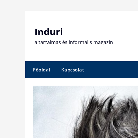
Skip
to
content
Induri
a tartalmas és informális magazin
Főoldal
Kapcsolat