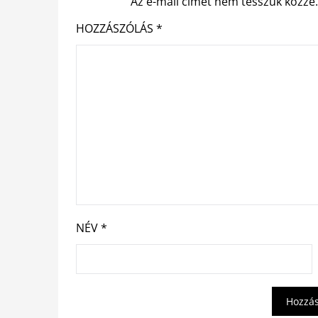
Az e-mail címet nem tesszük közzé
HOZZÁSZÓLÁS
*
NÉV
*