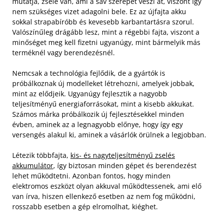
mutatja, zselé van, ami a sav szerepét veszi át, viszont így
nem szükséges vizet adagolni bele. Ez az újfajta akku
sokkal strapabíróbb és kevesebb karbantartásra szorul.
Valószínűleg drágább lesz, mint a régebbi fajta, viszont a
minőséget meg kell fizetni ugyanúgy, mint bármelyik más
terméknél vagy berendezésnél.
Nemcsak a technológia fejlődik, de a gyártók is
próbálkoznak új modelleket létrehozni, amelyek jobbak,
mint az elődjeik. Ugyanúgy fejlesztik a nagyobb
teljesítményű energiaforrásokat, mint a kisebb akkukat.
Számos márka próbálkozik új fejlesztésekkel minden
évben, aminek az a legnagyobb előnye, hogy így egy
versengés alakul ki, aminek a vásárlók örülnek a legjobban.
Létezik többfajta,
kis- és nagyteljesítményű zselés
akkumulátor
, így biztosan minden gépet és berendezést
lehet működtetni. Azonban fontos, hogy minden
elektromos eszközt olyan akkuval működtessenek, ami elő
van írva, hiszen ellenkező esetben az nem fog működni,
rosszabb esetben a gép elromolhat, kiéghet.