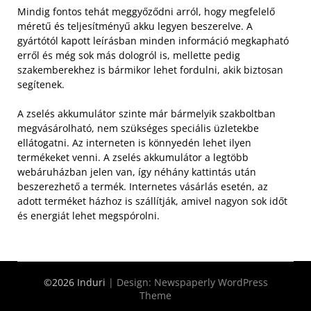
Mindig fontos tehát meggyőződni arról, hogy megfelelő
méretű és teljesítményű akku legyen beszerelve. A
gyártótól kapott leírásban minden információ megkapható
erről és még sok más dologról is, mellette pedig
szakemberekhez is bármikor lehet fordulni, akik biztosan
segítenek.
A zselés akkumulátor szinte már bármelyik szakboltban
megvásárolható, nem szükséges speciális üzletekbe
ellátogatni. Az interneten is könnyedén lehet ilyen
termékeket venni. A zselés akkumulátor a legtöbb
webáruházban jelen van, így néhány kattintás után
beszerezhető a termék. Internetes vásárlás esetén, az
adott terméket házhoz is szállítják, amivel nagyon sok időt
és energiát lehet megspórolni.
©2026 Induri
| Design:
Newspaperly WordPress
Theme