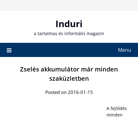
Skip
to
content
Induri
a tartalmas és informális magazin
Menu
Zselés akkumulátor már minden
szaküzletben
Posted on 2016-01-15
A fejlődés
minden