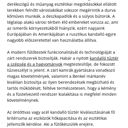
derékszögű és műanyag esztétikai megoldásokkal ellátott
terekben felnőtt városlakókat sokszor megérintik a durva
kőműves munkák, a deszkapadlók és a súlyos bútorok. A
téglalap alakú városi térben élő embereket vonzza az, ami
az ismerős környezetükből hiányzik, ezért napjaink
Európájában és Amerikájában a rusztikus kandalló egyre
nagyobb előszeretettel van használatba állítva.
A modern fűtőtestek funkcionalitását és technológiáját a
zárt rendszerek biztosítják. Habár a nyitott
kandalló tűztér
a szépség és a hagyományok
megtestesítője, de fokozott
tűzveszélyt is jelent. A zárt kamrák gyártására vonatkozó
magas követelmények, valamint a Benkel márkanév
kiválóan biztosítja az ilyen berendezések megbízható és
tartós működését, feltéve természetesen, hogy a kémény
és a füstelvezető rendszer kialakítása is megfelel minden
követelménynek.
Az öntöttvas vagy acél kandalló tűztér kiválasztásának fő
kritériuma az eszközök hőkapacitása és az esztétikai
jellemzők kérdése. Aki a fűtőkészülék erejére,