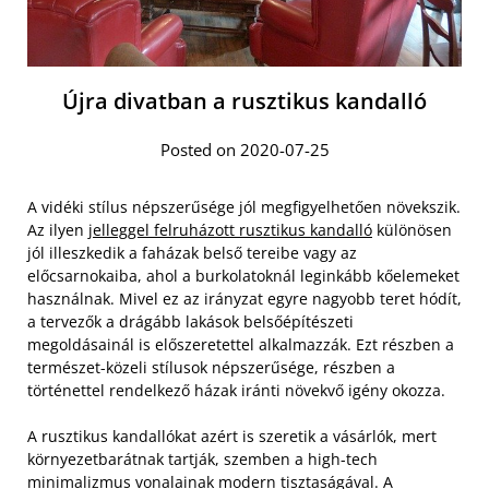
Újra divatban a rusztikus kandalló
Posted on 2020-07-25
A vidéki stílus népszerűsége jól megfigyelhetően növekszik.
Az ilyen
jelleggel felruházott rusztikus kandalló
különösen
jól illeszkedik a faházak belső tereibe vagy az
előcsarnokaiba, ahol a burkolatoknál leginkább kőelemeket
használnak. Mivel ez az irányzat egyre nagyobb teret hódít,
a tervezők a drágább lakások belsőépítészeti
megoldásainál is előszeretettel alkalmazzák. Ezt részben a
természet-közeli stílusok népszerűsége, részben a
történettel rendelkező házak iránti növekvő igény okozza.
A rusztikus kandallókat azért is szeretik a vásárlók, mert
környezetbarátnak tartják, szemben a high-tech
minimalizmus vonalainak modern tisztaságával. A