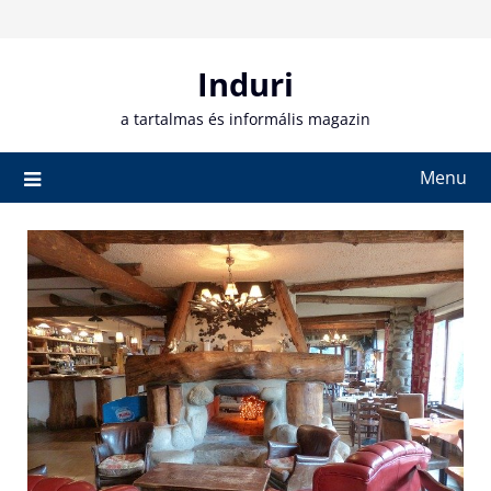
Skip
to
content
Induri
a tartalmas és informális magazin
Menu