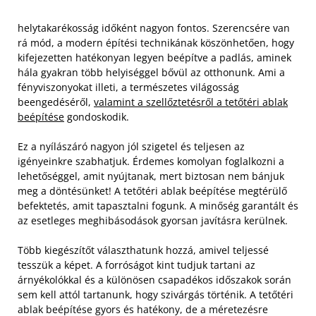
helytakarékosság időként nagyon fontos. Szerencsére van
rá mód, a modern építési technikának köszönhetően, hogy
kifejezetten hatékonyan legyen beépítve a padlás, aminek
hála gyakran több helyiséggel bővül az otthonunk. Ami a
fényviszonyokat illeti, a természetes világosság
beengedéséről,
valamint a szellőztetésről a tetőtéri ablak
beépítése
gondoskodik.
Ez a nyílászáró nagyon jól szigetel és teljesen az
igényeinkre szabhatjuk. Érdemes komolyan foglalkozni a
lehetőséggel, amit nyújtanak, mert biztosan nem bánjuk
meg a döntésünket! A tetőtéri ablak beépítése megtérülő
befektetés, amit tapasztalni fogunk. A minőség garantált és
az esetleges meghibásodások gyorsan javításra kerülnek.
Több kiegészítőt választhatunk hozzá, amivel teljessé
tesszük a képet. A forróságot kint tudjuk tartani az
árnyékolókkal és a különösen csapadékos időszakok során
sem kell attól tartanunk, hogy szivárgás történik. A tetőtéri
ablak beépítése gyors és hatékony, de a méretezésre