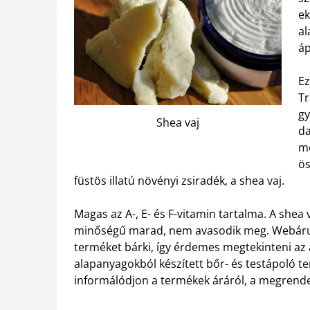
ek
al
áp
Ez
Tr
gy
Shea vaj
da
me
ös
füstös illatú növényi zsiradék, a shea vaj.
Magas az A-, E- és F-vitamin tartalma. A shea
minőségű marad, nem avasodik meg. Webáru
terméket bárki, így érdemes megtekinteni az 
alapanyagokból készített bőr- és testápoló te
informálódjon a termékek áráról, a megrendelé