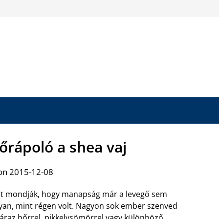
őrápoló a shea vaj
on 2015-12-08
t mondják, hogy manapság már a levegő sem
yan, mint régen volt. Nagyon sok ember szenved
áraz bőrrel, pikkelysömörrel vagy különböző