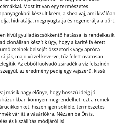
cémákkal. Most itt van egy természetes
apanyagokból készült krém, a shea vaj, ami kiválóan
olja, hidratálja, megnyugtatja és regenerálja a bőrt.
en kívül gyulladáscsökkentő hatással is rendelkezik.
adicionálisan készítik úgy, hogy a karité fa érett
ümölcseinek belsejét összetörik vagy apróra
rálják, majd vízzel keverve, tűz felett óvatosan
legítik. Az ebből kiolvadó zsiradék a víz felszínén
szegyűl, az eredmény pedig egy vajszerű, kissé
 vaj másik nagy előnye, hogy hosszú ideig jó
házunkban könnyen megrendelheti ezt a remek
árucikkeinket, hiszen igen sokféle, természetes
rmék vár itt a vásárlókra. Nézzen be Ön is,
s és kiszállítás módjáról is!