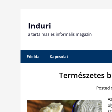
Skip
to
content
Induri
a tartalmas és informális magazin
Főoldal
Kapcsolat
Természetes b
Posted 
Az
ol
sz