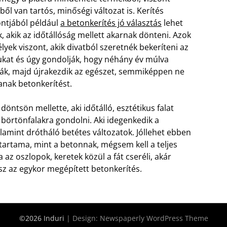
ől van tartós, minőségi változat is. Kerítés
ntjából például
a betonkerítés jó választás
lehet
, akik az időtállóság mellett akarnak dönteni. Azok
lyek viszont, akik divatból szeretnék bekeríteni az
kat és úgy gondolják, hogy néhány év múlva
k, majd újrakezdik az egészet, semmiképpen ne
anak betonkerítést.
döntsön mellette, aki időtálló, esztétikus falat
börtönfalakra gondolni. Aki idegenkedik a
alamint drótháló betétes változatok. Jóllehet ebben
ttartama, mint a betonnak, mégsem kell a teljes
 az oszlopok, keretek közül a fát cseréli, akár
sz az egykor megépített betonkerítés.
©2026 Induri
| Design:
Newspaperly WordPress Theme