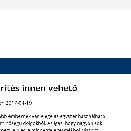
rítés innen vehető
on 2017-04-19
öbb embernek van elege az egyszer használható,
minőségű dolgokból. Az igaz, hogy nagyon sok
kimegy a piacra mindenféle termékből, viszont