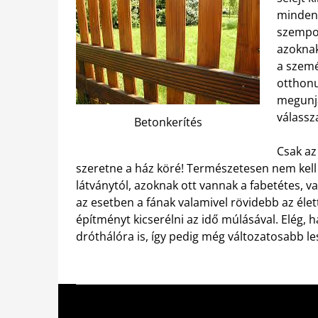
mindenb
szempo
azoknak
a szemé
otthonu
megunjá
válassz
Betonkerítés
Csak az 
szeretne a ház köré! Természetesen nem kell 
látványtól, azoknak ott vannak a fabetétes, v
az esetben a fának valamivel rövidebb az éle
építményt kicserélni az idő múlásával. Elég, ha
dróthálóra is, így pedig még változatosabb le