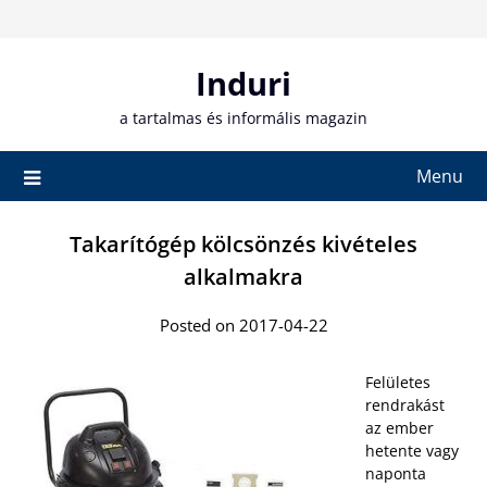
Skip
to
content
Induri
a tartalmas és informális magazin
Menu
Takarítógép kölcsönzés kivételes
alkalmakra
Posted on 2017-04-22
Felületes
rendrakást
az ember
hetente vagy
naponta