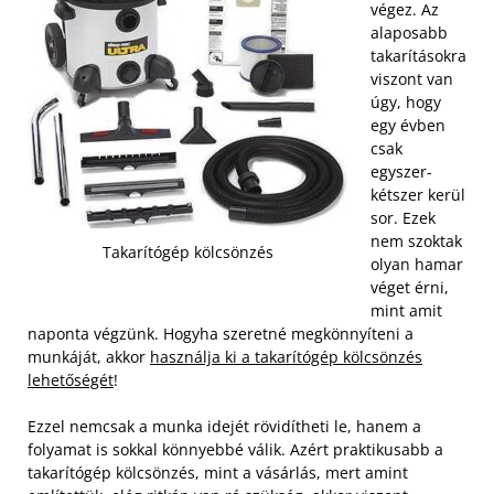
végez. Az
alaposabb
takarításokra
viszont van
úgy, hogy
egy évben
csak
egyszer-
kétszer kerül
sor. Ezek
nem szoktak
Takarítógép kölcsönzés
olyan hamar
véget érni,
mint amit
naponta végzünk. Hogyha szeretné megkönnyíteni a
munkáját, akkor
használja ki a takarítógép kölcsönzés
lehetőségét
!
Ezzel nemcsak a munka idejét rövidítheti le, hanem a
folyamat is sokkal könnyebbé válik. Azért praktikusabb a
takarítógép kölcsönzés, mint a vásárlás, mert amint