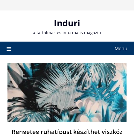
Skip
to
content
Induri
a tartalmas és informális magazin
Menu
Rengeteg ruhatípust készíthet viszkóz