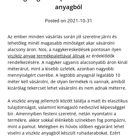
anyagból
Posted on 2021-10-31
Az ember minden vásárlás során jól szeretne járni és
lehetőleg minél magasabb minőséget akar vásárolni
alacsony áron. Nos, a nagykereskedések pontosan ilyen
viszkóz anyag termékpalettával állnak
az érdeklődők
rendelkezésére. A nagyker ugyanis alacsonyabb áron kínál
méterárut, mint a kisebb üzletek, azonban nagyobb
mennyiségért cserébe. A legtöbb anyagnál legalább 10
méter kell vásárolni, de olyan termékek is vannak, amiből
kizárólag tekercset lehet vásárolni és nem adnak méterre.
A viszkóz anyag jellemzői között találja a matt és elasztikus
tulajdonságot, valamint kimagasló nedvszívó képességgel
bír. Amennyiben festeni szeretné, netán nyomtatni a
termékre, akkor sokkal élénkebb színekben fog pompázni,
mint a pamut. Melegben és hűvös időben egyaránt lehet
viselni a viszkóz anyagból készült ruhadarabokat. Ezért