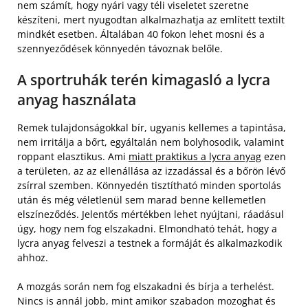
nem számít, hogy nyári vagy téli viseletet szeretne
készíteni, mert nyugodtan alkalmazhatja az említett textilt
mindkét esetben. Általában 40 fokon lehet mosni és a
szennyeződések könnyedén távoznak belőle.
A sportruhák terén kimagasló a lycra
anyag használata
Remek tulajdonságokkal bír, ugyanis kellemes a tapintása,
nem irritálja a bőrt, egyáltalán nem bolyhosodik, valamint
roppant elasztikus. Ami
miatt praktikus a lycra anyag
ezen
a területen, az az ellenállása az izzadással és a bőrön lévő
zsírral szemben. Könnyedén tisztítható minden sportolás
után és még véletlenül sem marad benne kellemetlen
elszíneződés. Jelentős mértékben lehet nyújtani, ráadásul
úgy, hogy nem fog elszakadni. Elmondható tehát, hogy a
lycra anyag felveszi a testnek a formáját és alkalmazkodik
ahhoz.
A mozgás során nem fog elszakadni és bírja a terhelést.
Nincs is annál jobb, mint amikor szabadon mozoghat és