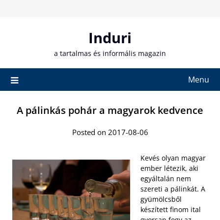
Skip
to
content
Induri
a tartalmas és informális magazin
Menu
A pálinkás pohár a magyarok kedvence
Posted on 2017-08-06
Kevés olyan magyar
ember létezik, aki
egyáltalán nem
szereti a pálinkát. A
gyümölcsből
készített finom ital
gyorsan fogy az