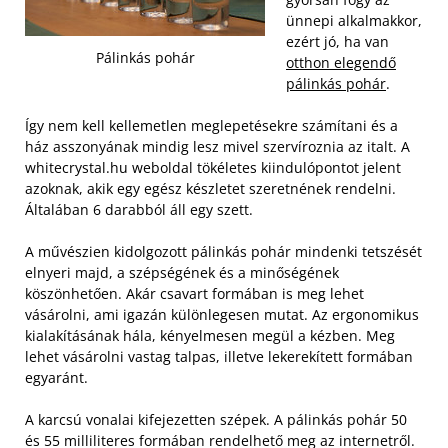
ünnepi alkalmakkor,
ezért jó, ha van
Pálinkás pohár
otthon elegendő
pálinkás pohár
.
Így nem kell kellemetlen meglepetésekre számítani és a
ház asszonyának mindig lesz mivel szervíroznia az italt. A
whitecrystal.hu weboldal tökéletes kiindulópontot jelent
azoknak, akik egy egész készletet szeretnének rendelni.
Általában 6 darabból áll egy szett.
A művészien kidolgozott pálinkás pohár mindenki tetszését
elnyeri majd, a szépségének és a minőségének
köszönhetően. Akár csavart formában is meg lehet
vásárolni, ami igazán különlegesen mutat. Az ergonomikus
kialakításának hála, kényelmesen megül a kézben. Meg
lehet vásárolni vastag talpas, illetve lekerekített formában
egyaránt.
A karcsú vonalai kifejezetten szépek. A pálinkás pohár 50
és 55 milliliteres formában rendelhető meg az internetről.