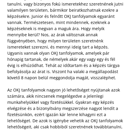
tanulni, vagy bizonyos fokú ismeretekhez szeretnének jutni
valamilyen területen, bármikor beiratkozhatnak ezekre a
képzésekre. Junior és felnőtt OKJ tanfolyamok egyaránt
vannak. Természetesen, mint mindennek, ezeknek a
képzéseknek is megvan a maguk ára.
Hogy melyik
mennyibe kerül? Nos, az árak változnak annak
függvényében, hogy milyen területen szeretnénk
ismereteket szerezni, és mennyi ideig tart a képzés.
Ugyanis vannak olyan OKJ tanfolyamok, amelyek pár
hónapig tartanak, de némelyek akár egy vagy egy és fél
évig is elhúzódhat. Tehát az időtartam és a képzés tárgya
befolyásolja az árat is. Viszont ha valaki a megállapodást
követő 8 napon belül meggondolja magát, visszaléphet.
Az OKJ tanfolyamok nagyon jó lehetőséget nyújtanak azok
számára, akik nincsenek megelégedve a jelenlegi
munkahelyükkel vagy fizetésükkel. Gyakran egy képzés
elvégzése és a bizonyítvány megszerzése nagyot lendít a
fizetésünkön, ezért igazán kár lenne kihagyni ezt a
lehetőséget. De azok is igénybe vehetik az OKJ tanfolyamok
lehetőségeit, aki csak hobbiból szeretnének továbbtanulni,