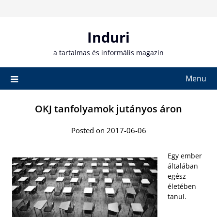
Skip
to
content
Induri
a tartalmas és informális magazin
Menu
OKJ tanfolyamok jutányos áron
Posted on 2017-06-06
Egy ember
általában
egész
életében
tanul.