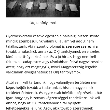
OKJ tanfolyamok
Gyermekkorától kezdve egészen a haláláig, hiszen szinte
mindig szembesülünk valami újjal, amivel addig nem
találkoztunk. Aki viszont diplomát is szeretne szerezni a
továbbtanulásáról, annak az
OKJ tanfolyamok
erre széles
körű lehetőséget kínálnak. És a jó hír az, hogy nem kell
felutazni Budapestre vagy távolabban fekvő nagyvárosokba
azért, hogy ezt megtegyük, mivel Magyarország legtöbb
városában elvégezhetőek az OKJ tanfolyamok.
Attól sem kell tartanunk, hogy valamilyen területen nem
képezhetjük tovább a tudásunkat, hiszen nagyon sok
területet érintenek, és egyre csak bővítik a képzéseket. Bár
igaz, hogy egy bizonyos végzettséggel rendelkeznünk kell
ahhoz, hogy az OKJ tanfolyamok által nyújtott
lehetőségekkel éljünk. Azok, akik tovább szeretnének