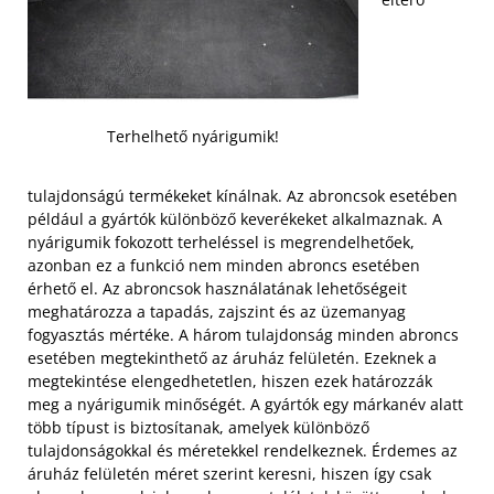
Terhelhető nyárigumik!
tulajdonságú termékeket kínálnak. Az abroncsok esetében
például a gyártók különböző keverékeket alkalmaznak. A
nyárigumik fokozott terheléssel is megrendelhetőek,
azonban ez a funkció nem minden abroncs esetében
érhető el. Az abroncsok használatának lehetőségeit
meghatározza a tapadás, zajszint és az üzemanyag
fogyasztás mértéke.
A három tulajdonság minden abroncs
esetében megtekinthető az áruház felületén. Ezeknek a
megtekintése elengedhetetlen, hiszen ezek határozzák
meg a nyárigumik minőségét. A gyártók egy márkanév alatt
több típust is biztosítanak, amelyek különböző
tulajdonságokkal és méretekkel rendelkeznek. Érdemes az
áruház felületén méret szerint keresni, hiszen így csak