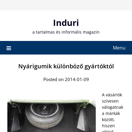
Skip
to
content
Induri
a tartalmas és informális magazin
Menu
Nyárigumik különböző gyártóktól
Posted on 2014-01-09
A vásárlók
szívesen
válogatnak
a márkák
között,
hiszen
eltérő