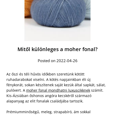
Mitől különleges a moher fonal?
Posted on 2022-04-26
Az őszi és téli hűvös időkben szeretünk kötött
ruhadarabokat viselni. A kötés napjainkban éli új
fénykorát, sokan készítenek saját kezük által sapkát, sálat,
pulóvert. A
moher fonal mondhatni luxuscikknek
számít.
Kis-Ázsiában őshonos angóra kecskéről származó
alapanyag az elit fonalak családjába tartozik.
Prémiumminőségű, meleg, strapabíró, ám sokkal