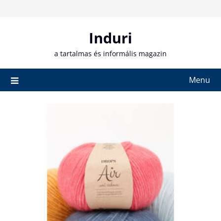
Skip
to
content
Induri
a tartalmas és informális magazin
Menu