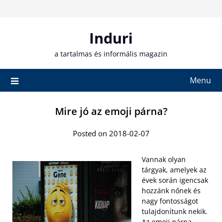
Skip
to
content
Induri
a tartalmas és informális magazin
Menu
Mire jó az emoji párna?
Posted on 2018-02-07
Vannak olyan
tárgyak, amelyek az
évek során igencsak
hozzánk nőnek és
nagy fontosságot
tulajdonítunk nekik.
Az
emoji párna