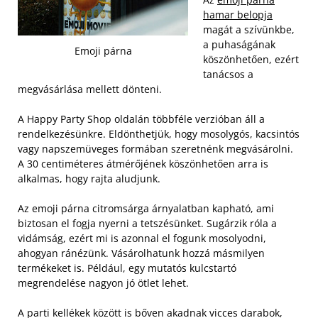
hamar belopja
magát a szívünkbe,
a puhaságának
Emoji párna
köszönhetően, ezért
tanácsos a
megvásárlása mellett dönteni.
A Happy Party Shop oldalán többféle verzióban áll a
rendelkezésünkre. Eldönthetjük, hogy mosolygós, kacsintós
vagy napszemüveges formában szeretnénk megvásárolni.
A 30 centiméteres átmérőjének köszönhetően arra is
alkalmas, hogy rajta aludjunk.
Az emoji párna citromsárga árnyalatban kapható, ami
biztosan el fogja nyerni a tetszésünket. Sugárzik róla a
vidámság, ezért mi is azonnal el fogunk mosolyodni,
ahogyan ránézünk. Vásárolhatunk hozzá másmilyen
termékeket is. Például, egy mutatós kulcstartó
megrendelése nagyon jó ötlet lehet.
A parti kellékek között is bőven akadnak vicces darabok,