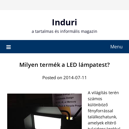
Skip
to
content
Induri
a tartalmas és informális magazin
Menu
Milyen termék a LED lámpatest?
Posted on 2014-07-11
A világítás terén
számos
különböző
fényforrással
találkozhatunk,
amelyek eltérő
tulajdonságokkal