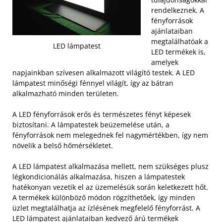
rendelkeznek. A
fényforrások
ajánlataiban
megtalálhatóak a
LED lámpatest
LED termékek is,
amelyek
napjainkban szívesen alkalmazott világító testek. A LED
lámpatest minőségi fénnyel világít, így az bátran
alkalmazható minden területen.
A LED fényforrások erős és természetes fényt képesek
biztosítani. A lámpatestek beüzemelése után, a
fényforrások nem melegednek fel nagymértékben, így nem
növelik a belső hőmérsékletet.
A LED lámpatest alkalmazása mellett, nem szükséges plusz
légkondicionálás alkalmazása, hiszen a lámpatestek
hatékonyan vezetik el az üzemelésük során keletkezett hőt.
A termékek különböző módon rögzíthetőek, így minden
üzlet megtalálhatja az ízlésének megfelelő fényforrást. A
LED lámpatest ajánlataiban kedvező árú termékek