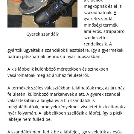
megkopnak és el is
szakadhatnak.
A
gyerek szandál
minőségi termék
,
ami erős, strapabíró
Gyerek szandál?
szerkezettel
rendelkezik. A
gyártók ügyeltek a szandálok illesztésére, így a gyermekek
bátran játszhatnak bennük a nyári időszakban.
A kis lábbelik különböző méretekben és színekben
vásárolhatóak meg az áruház felületéről.
A termékek széles választékban találhatóak meg az áruház
felületén, különböző márkanevek alatt. A gyerek szandál
választékában a lányka és a fiú szandálok is
megtalálhatóak, amelyek kényelmes viseletet biztosítanak a
nyár folyamán. A lábbelikben szellőzik a lábfej, így a picik
lábfeje nem fülled be.
A szandálok nem fedik be a lábfejet, így viseletük az esős