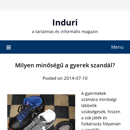
Skip
to
content
Induri
a tartalmas és informális magazin
Menu
Milyen minőségű a gyerek szandál?
Posted on 2014-07-10
A gyermekek
számára minőségi
lábbelik
szükségesek, hiszen
a sok játék és
futkározás folyamán
a cipellők