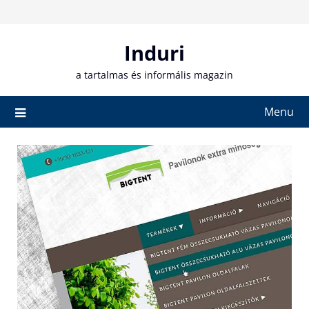
Skip
to
content
Induri
a tartalmas és informális magazin
Menu