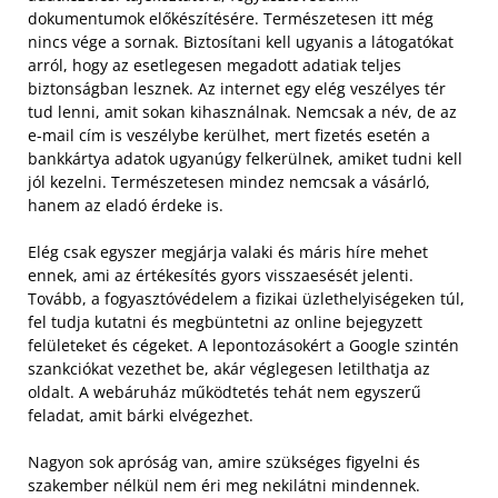
dokumentumok előkészítésére. Természetesen itt még
nincs vége a sornak. Biztosítani kell ugyanis a látogatókat
arról, hogy az esetlegesen megadott adatiak teljes
biztonságban lesznek. Az internet egy elég veszélyes tér
tud lenni, amit sokan kihasználnak. Nemcsak a név, de az
e-mail cím is veszélybe kerülhet, mert fizetés esetén a
bankkártya adatok ugyanúgy felkerülnek, amiket tudni kell
jól kezelni. Természetesen mindez nemcsak a vásárló,
hanem az eladó érdeke is.
Elég csak egyszer megjárja valaki és máris híre mehet
ennek, ami az értékesítés gyors visszaesését jelenti.
Tovább, a fogyasztóvédelem a fizikai üzlethelyiségeken túl,
fel tudja kutatni és megbüntetni az online bejegyzett
felületeket és cégeket. A lepontozásokért a Google szintén
szankciókat vezethet be, akár véglegesen letilthatja az
oldalt. A webáruház működtetés tehát nem egyszerű
feladat, amit bárki elvégezhet.
Nagyon sok apróság van, amire szükséges figyelni és
szakember nélkül nem éri meg nekilátni mindennek.