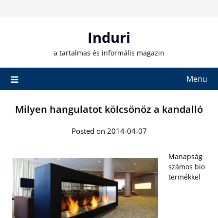
Skip
to
content
Induri
a tartalmas és informális magazin
Menu
Milyen hangulatot kölcsönöz a kandalló
Posted on 2014-04-07
Manapság
számos bio
termékkel