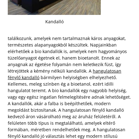
Kandalló
találkozunk, amelyek nem tartalmaznak káros anyagokat,
természetes alapanyagokból készültek. Napjainkban
elérhetőek a bio kandallók is, amelyek nem hagyományos
tüzelőanyagot égetnek el, hanem bioetanolt. Ennek az
anyagnak az égetése folyamán nem keletkezik füst, így
létrejöttek a kémény nélküli kandallók. A
hangulatosan
fénylő kandalló
bármilyen helyiségben elhelyezhető.
Kellemes, meleg színben ég a bioetanol, ezért idilli
hangulatot teremt. A bio kandallók egy nagyobb helyiség,
vagy egy egész ingatlan felmelegítésére adnak lehetőséget.
A kandallók, akár a falba is beépíthetőek, modern
megoldást biztosítanak.
A hangulatosan fénylő kandalló
kedvező áron vásárolható meg az áruház felületéről. A
felületen több típus is megtalálható, amelyek eltérő
formában, méretben rendelhetőek meg. A hangulatosan
fénylő kandalló jó választás lehet egy modern stílusú