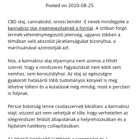
Posted on 2020-08-25
CBD olaj, cannabidol, orvosi kender. E nevek mindegyike a
kannabisz olaj megnevezésének a formái
. A szóban forgó
termék véleménymegosztó jelenség, ugyanis többen a
témában való abszolút járatlanságukat bizonyítva, a
marihuánával azonosítják azt.
Nos, a kannabisz olaj olyannyira nem azonos a tiltott
szerrel, hogy a rendszeres fogyasztását nem kötik sem
nemhez, sem korosztályhoz. Az olaj az egészségre
gyakorolt hatásáról több tudományos könyvet is meg
lehetne tölteni és a kutatások még mindig, most e percben
is folynak.
Persze botorság lenne csodaszernek kikiáltani a kannabisz
olajt, viszont azt nem vehetjük el tőle, hogy verhetetlen az
idegrendszer feldúlt állapotának a helyrehozásában és a
fájdalom hatékony csillapításában.
Az étrend-kiegészítő csökkenti a szorongást és a