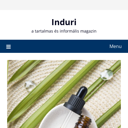
Skip
to
content
Induri
a tartalmas és informális magazin
Menu