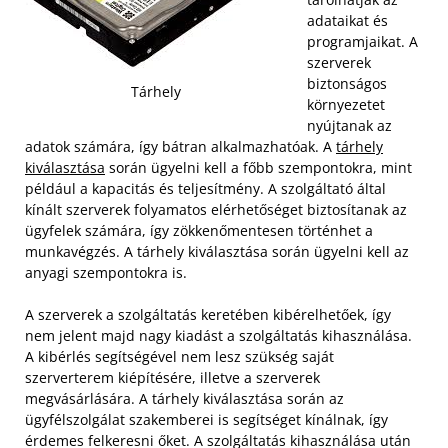
adataikat és
programjaikat. A
szerverek
biztonságos
Tárhely
környezetet
nyújtanak az
adatok számára, így bátran alkalmazhatóak. A
tárhely
kiválasztása
során ügyelni kell a főbb szempontokra, mint
például a kapacitás és teljesítmény. A szolgáltató által
kínált szerverek folyamatos elérhetőséget biztosítanak az
ügyfelek számára, így zökkenőmentesen történhet a
munkavégzés. A tárhely kiválasztása során ügyelni kell az
anyagi szempontokra is.
A szerverek a szolgáltatás keretében kibérelhetőek, így
nem jelent majd nagy kiadást a szolgáltatás kihasználása.
A kibérlés segítségével nem lesz szükség saját
szerverterem kiépítésére, illetve a szerverek
megvásárlására. A tárhely kiválasztása során az
ügyfélszolgálat szakemberei is segítséget kínálnak, így
érdemes felkeresni őket. A szolgáltatás kihasználása után