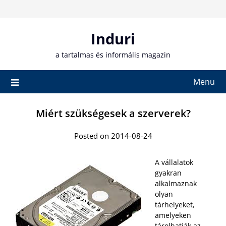
Skip
to
content
Induri
a tartalmas és informális magazin
Menu
Miért szükségesek a szerverek?
Posted on 2014-08-24
A vállalatok
gyakran
alkalmaznak
olyan
tárhelyeket,
amelyeken
tárolhatják az