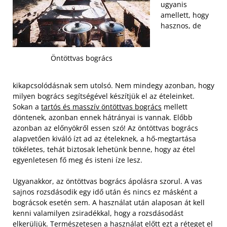
ugyanis
amellett, hogy
hasznos, de
Öntöttvas bogrács
kikapcsolódásnak sem utolsó. Nem mindegy azonban, hogy
milyen bogrács segítségével készítjük el az ételeinket.
Sokan a
tartós és masszív öntöttvas bogrács
mellett
döntenek, azonban ennek hátrányai is vannak. Előbb
azonban az előnyökről essen szó! Az öntöttvas bogrács
alapvetően kiváló ízt ad az ételeknek, a hő-megtartása
tökéletes, tehát biztosak lehetünk benne, hogy az étel
egyenletesen fő meg és isteni íze lesz.
Ugyanakkor, az öntöttvas bogrács ápolásra szorul. A vas
sajnos rozsdásodik egy idő után és nincs ez másként a
bográcsok esetén sem. A használat után alaposan át kell
kenni valamilyen zsiradékkal, hogy a rozsdásodást
elkerüljük. Természetesen a használat előtt ezt a réteget el