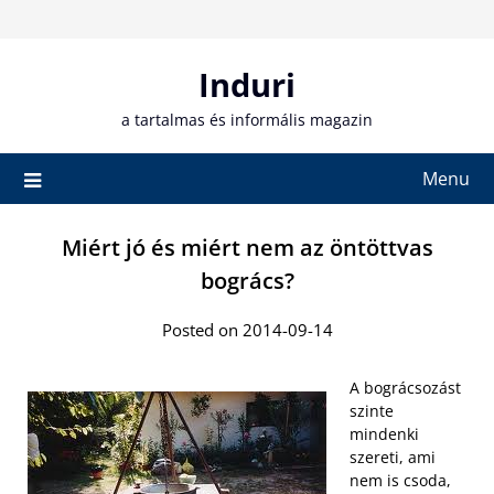
Skip
to
content
Induri
a tartalmas és informális magazin
Menu
Miért jó és miért nem az öntöttvas
bogrács?
Posted on 2014-09-14
A bográcsozást
szinte
mindenki
szereti, ami
nem is csoda,