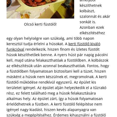
készíthetnek
kolbászt,
szalonnát és akár
sonkát is.
Olcsó kerti füstölő!
Azonban ezek
elkészítéséhez
egy olyan helyiségre van szükség, ami több napon
keresztül tudja érlelni a húsokat. A
kerti füstölő kiváló
funkcióval
rendelkezik, hiszen finom és ízletes füstölt
húsok készíthetőek benne. A nyers húst pár napig pácolni
kell, majd utána felakaszthatóak a füstölőben. A kolbászok
az elkészítésük után azonnal beakaszthatóak. Fontos, hogy
a füstölőben folyamatosan biztosítani kell a tüzet, hiszen
másként a húsok nem készülnek el, megromolnak.
A kerti
füstölő működése rendkívül egyszerű. Az épület kis
területet igényel. Az épület alján helyezkedik el a tűzrakó
rész, ez felett található meg a húsok felakasztására
alkalmas hely. Az épület zárt, így a húsok folyamatosan
érlelődhetnek a füstben. A kerti füstölő felépítése nem
igényel nagy kiadást, hiszen kevés alapanyagra van
szükség a megépítéséhez. Érdemes kihasználni a füstölő