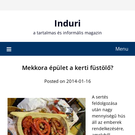
Skip
to
content
Induri
a tartalmas és informális magazin
Menu
Mekkora épület a kerti füstölő?
Posted on 2014-01-16
A sertés
feldolgozása
után nagy
mennyiségű hús
áll az emberek
rendelkezésére,
amelyből