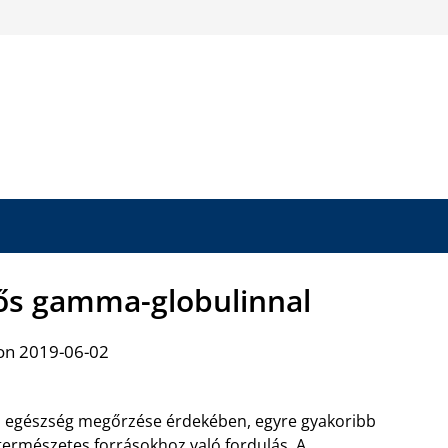
s gamma-globulinnal
on 2019-06-02
 egészség megőrzése érdekében, egyre gyakoribb
természetes forrásokhoz való fordulás. A