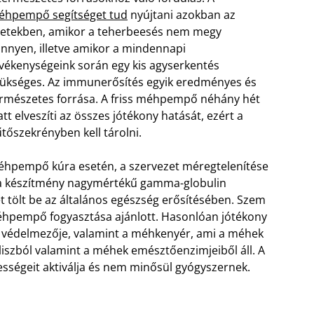
éhpempő segítséget tud
nyújtani azokban az
etekben, amikor a teherbeesés nem megy
nnyen, illetve amikor a mindennapi
vékenységeink során egy kis agyserkentés
ükséges. Az immunerősítés egyik eredményes és
rmészetes forrása. A friss méhpempő néhány hét
att elveszíti az összes jótékony hatását, ezért a
tőszekrényben kell tárolni.
hpempő kúra esetén, a szervezet méregtelenítése
 a készítmény nagymértékű gamma-globulin
t tölt be az általános egészség erősítésében. Szem
méhpempő fogyasztása ajánlott. Hasonlóan jótékony
r védelmezője, valamint a méhkenyér, ami a méhek
liszból valamint a méhek emésztőenzimjeiből áll. A
sségeit aktiválja és nem minősül gyógyszernek.