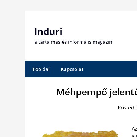
Skip
to
content
Induri
a tartalmas és informális magazin
Főoldal
Kapcsolat
Méhpempő jelentő
Posted 
Az
a 