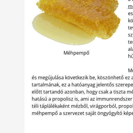
m
es
kö
te
sz
te
al
Méhpempő
hű
Mé
és megújulása következik be, köszönhető ez
tartalmának, ez a hatóanyag jelentős szerepe
előtt tartandó azonban, hogy csak a tiszta 
hatású a propolisz is, ami az immunrendsze
téli táplálékaként mézből, virágporból, propo
méhpempő a szervezet saját öngyógyító képe