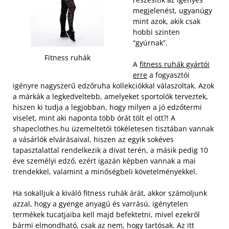
megjelenést, ugyanúgy
mint azok, akik csak
hobbi szinten
“gyúrnak”.
Fitness ruhák
A
fitness ruhák gyártói
erre
a fogyasztói
igényre nagyszerű edzőruha kollekciókkal válaszoltak. Azok
a márkák a legkedveltebb, amelyeket sportolók terveztek,
hiszen ki tudja a legjobban, hogy milyen a jó edzőtermi
viselet, mint aki naponta több órát tölt el ott?!
A
shapeclothes.hu üzemeltetői tökéletesen tisztában vannak
a vásárlók elvárásaival, hiszen az egyik sokéves
tapasztalattal rendelkezik a divat terén, a másik pedig 10
éve személyi edző, ezért igazán képben vannak a mai
trendekkel, valamint a minőségbeli követelményekkel.
Ha sokalljuk a kiváló fitness ruhák árát, akkor számoljunk
azzal, hogy a gyenge anyagú és varrású, igénytelen
termékek tucatjaiba kell majd befektetni, mivel ezekről
bármi elmondható, csak az nem, hogy tartósak. Az itt