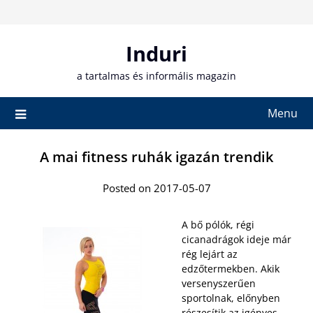
Skip
to
content
Induri
a tartalmas és informális magazin
Menu
A mai fitness ruhák igazán trendik
Posted on 2017-05-07
A bő pólók, régi
cicanadrágok ideje már
rég lejárt az
edzőtermekben. Akik
versenyszerűen
sportolnak, előnyben
részesítik az igényes