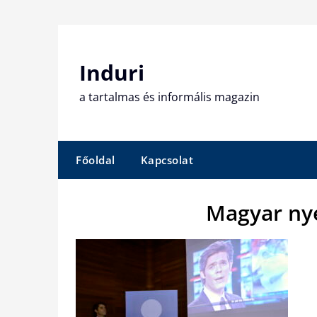
Skip
to
content
Induri
a tartalmas és informális magazin
Főoldal
Kapcsolat
Magyar ny