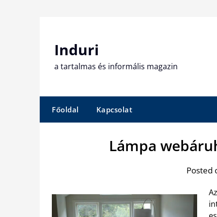
Skip
to
content
Induri
a tartalmas és informális magazin
Főoldal
Kapcsolat
Lámpa webáruhá
Posted 
Az
in
es