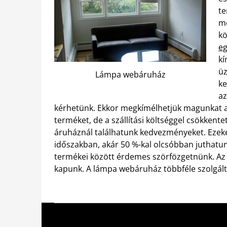
te
me
kö
e
kí
üz
Lámpa webáruház
ke
az
kérhetünk.
Ekkor megkímélhetjük magunkat a s
terméket, de a szállítási költséggel csökkent
áruháznál találhatunk kedvezményeket. Ezeket 
időszakban, akár 50 %-kal olcsóbban juthat
termékei között érdemes szörfözgetnünk. Az E
kapunk. A lámpa webáruház többféle szolgálta