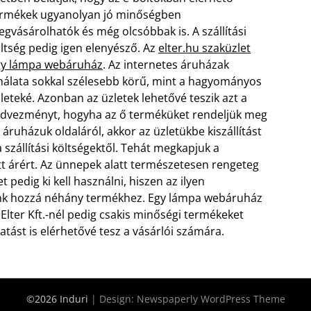
rmékek ugyanolyan jó minőségben
gvásárolhatók és még olcsóbbak is. A szállítási
ltség pedig igen elenyésző. Az
elter.hu szaküzlet
gy lámpa webáruház
. Az internetes áruházak
nálata sokkal szélesebb körű, mint a hagyományos
leteké. Azonban az üzletek lehetővé teszik azt a
dvezményt, hogyha az ő terméküket rendeljük meg
 áruházuk oldaláról, akkor az üzletükbe kiszállítást
zállítási költségektől. Tehát megkapjuk a
ett árért. Az ünnepek alatt természetesen rengeteg
pedig ki kell használni, hiszen az ilyen
unk hozzá néhány termékhez. Egy lámpa webáruház
lter Kft.-nél pedig csakis minőségi termékeket
tást is elérhetővé tesz a vásárlói számára.
©2026 Induri
| Design:
Newspaperly WordPress Theme