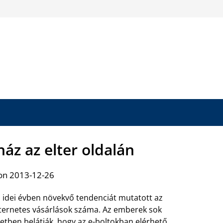
z az elter oldalán
on 2013-12-26
 idei évben növekvő tendenciát mutatott az
ternetes vásárlások száma. Az emberek sok
etben belátják, hogy az e-boltokban elérhető