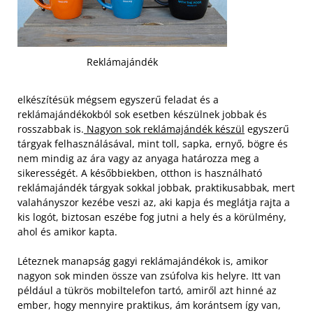
Reklámajándék
elkészítésük mégsem egyszerű feladat és a
reklámajándékokból sok esetben készülnek jobbak és
rosszabbak is.
Nagyon sok reklámajándék készül
egyszerű
tárgyak felhasználásával, mint toll, sapka, ernyő, bögre és
nem mindig az ára vagy az anyaga határozza meg a
sikerességét. A későbbiekben, otthon is használható
reklámajándék tárgyak sokkal jobbak, praktikusabbak, mert
valahányszor kezébe veszi az, aki kapja és meglátja rajta a
kis logót, biztosan eszébe fog jutni a hely és a körülmény,
ahol és amikor kapta.
Léteznek manapság gagyi reklámajándékok is, amikor
nagyon sok minden össze van zsúfolva kis helyre. Itt van
például a tükrös mobiltelefon tartó, amiről azt hinné az
ember, hogy mennyire praktikus, ám korántsem így van,