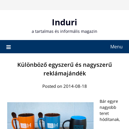
Skip
to
content
Induri
a tartalmas és informális magazin
Menu
Különböző egyszerű és nagyszerű
reklámajándék
Posted on 2014-08-18
Bár egyre
nagyobb
teret
hódítanak,