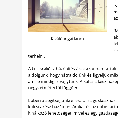
e
m
az
Rá
ak
Kiváló ingatlanok
fe
ki
terhelni.
A kulcsrakész házépítés árak azonban tartalm
a dolgunk, hogy hátra dőlünk és figyeljük mik
amire mindig is vágytunk. A kulcsrakész ház
négyzetmétertől függően.
Ebben a segítségünkre lesz a maguskeszhaz.h
kulcsrakész házépítés árakat és az ebbe tarto
kínálkozó lehetőséget, mivel ez egy gazdaság