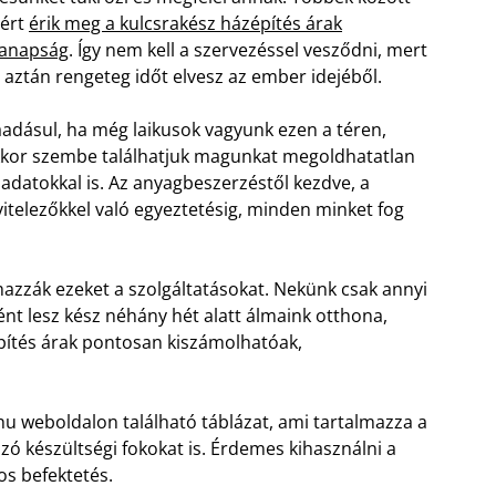
zért
érik meg a kulcsrakész házépítés árak
anapság
. Így nem kell a szervezéssel vesződni, mert
 aztán rengeteg időt elvesz az ember idejéből.
adásul, ha még laikusok vagyunk ezen a téren,
kor szembe találhatjuk magunkat megoldhatatlan
ladatokkal is. Az anyagbeszerzéstől kezdve, a
vitelezőkkel való egyeztetésig, minden minket fog
azzák ezeket a szolgáltatásokat. Nekünk csak annyi
ént lesz kész néhány hét alatt álmaink otthona,
építés árak pontosan kiszámolhatóak,
u weboldalon található táblázat, ami tartalmazza a
zó készültségi fokokat is. Érdemes kihasználni a
os befektetés.