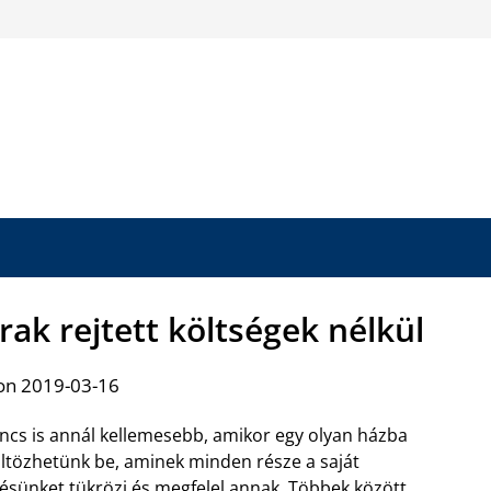
rak rejtett költségek nélkül
on 2019-03-16
ncs is annál kellemesebb, amikor egy olyan házba
ltözhetünk be, aminek minden része a saját
lésünket tükrözi és megfelel annak. Többek között