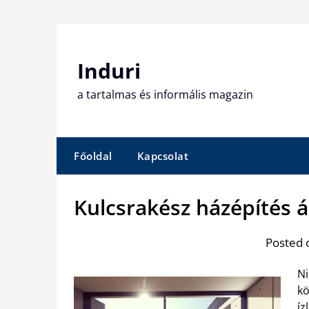
Skip
to
content
Induri
a tartalmas és informális magazin
Főoldal
Kapcsolat
Kulcsrakész házépítés á
Posted 
Ni
kö
íz