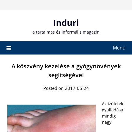
Skip
to
content
Induri
a tartalmas és informális magazin
Menu
A köszvény kezelése a gyógynövények
segítségével
Posted on 2017-05-24
Az ízületek
gyulladása
mindig
nagy