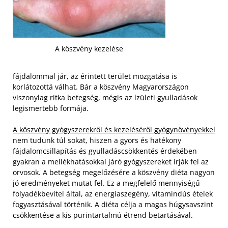
A köszvény kezelése
fájdalommal jár, az érintett terület mozgatása is
korlátozottá válhat. Bár a köszvény Magyarországon
viszonylag ritka betegség, mégis az ízületi gyulladások
legismertebb formája.
A köszvény gyógyszerekről és kezeléséről gyógynövényekkel
nem tudunk túl sokat, hiszen a gyors és hatékony
fájdalomcsillapítás és gyulladáscsökkentés érdekében
gyakran a mellékhatásokkal járó gyógyszereket írják fel az
orvosok. A betegség megelőzésére a köszvény diéta nagyon
jó eredményeket mutat fel.
Ez a megfelelő mennyiségű
folyadékbevitel által, az energiaszegény, vitamindús ételek
fogyasztásával történik. A diéta célja a magas húgysavszint
csökkentése a kis purintartalmú étrend betartásával.