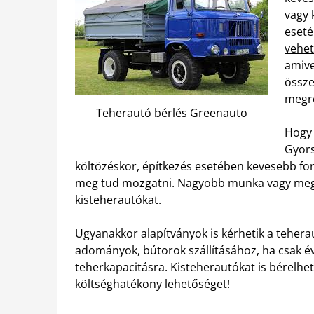
vagy 
eseté
vehet
amive
össze
megre
Teherautó bérlés Greenauto
Hogy 
Gyors
költözéskor, építkezés esetében kevesebb fo
meg tud mozgatni. Nagyobb munka vagy megr
kisteherautókat.
Ugyanakkor alapítványok is kérhetik a teher
adományok, bútorok szállításához, ha csak é
teherkapacitásra. Kisteherautókat is bérelhet 
költséghatékony lehetőséget!