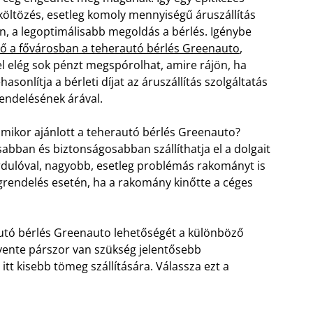
költözés, esetleg komoly mennyiségű áruszállítás
n, a legoptimálisabb megoldás a bérlés. Igénybe
ő a fővárosban a teherautó bérlés Greenauto
,
l elég sok pénzt megspórolhat, amire rájön, ha
hasonlítja a bérleti díjat az áruszállítás szolgáltatás
ndelésének árával.
mikor ajánlott a teherautó bérlés Greenauto?
abban és biztonságosabban szállíthatja el a dolgait
rdulóval, nagyobb, esetleg problémás rakományt is
endelés esetén, ha a rakomány kinőtte a céges
autó bérlés Greenauto lehetőségét a különböző
vente párszor van szükség jelentősebb
itt kisebb tömeg szállítására. Válassza ezt a