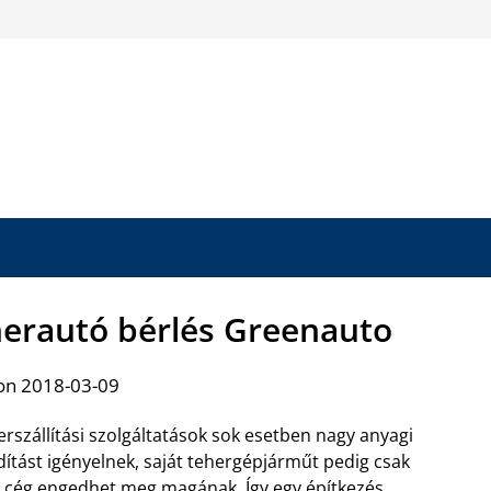
herautó bérlés Greenauto
on 2018-03-09
erszállítási szolgáltatások sok esetben nagy anyagi
dítást igényelnek, saját tehergépjárműt pedig csak
 cég engedhet meg magának. Így egy építkezés