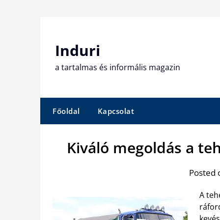
Skip
to
content
Induri
a tartalmas és informális magazin
Főoldal
Kapcsolat
Kiváló megoldás a te
Posted 
A teh
ráfor
kevés