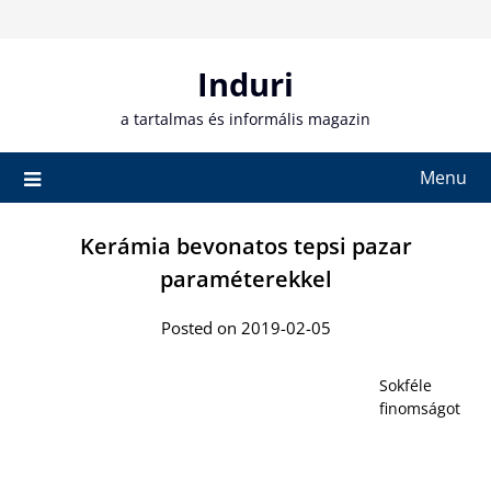
Skip
to
content
Induri
a tartalmas és informális magazin
Menu
Kerámia bevonatos tepsi pazar
paraméterekkel
Posted on 2019-02-05
Sokféle
finomságot