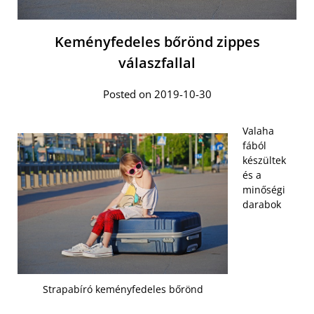
Keményfedeles bőrönd zippes
válaszfallal
Posted on 2019-10-30
Valaha
fából
készültek
és a
minőségi
darabok
Strapabíró keményfedeles bőrönd