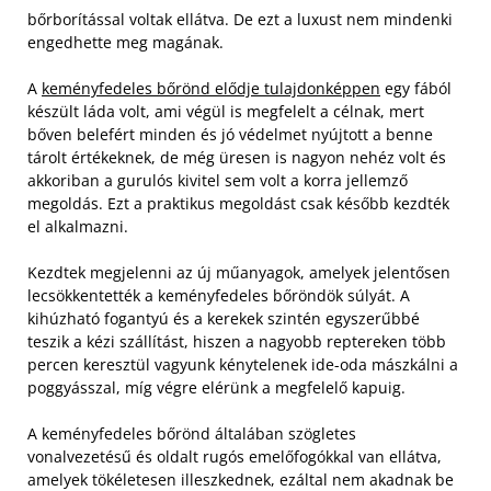
bőrborítással voltak ellátva. De ezt a luxust nem mindenki
engedhette meg magának.
A
keményfedeles bőrönd elődje tulajdonképpen
egy fából
készült láda volt, ami végül is megfelelt a célnak, mert
bőven belefért minden és jó védelmet nyújtott a benne
tárolt értékeknek, de még üresen is nagyon nehéz volt és
akkoriban a gurulós kivitel sem volt a korra jellemző
megoldás. Ezt a praktikus megoldást csak később kezdték
el alkalmazni.
Kezdtek megjelenni az új műanyagok, amelyek jelentősen
lecsökkentették a keményfedeles bőröndök súlyát. A
kihúzható fogantyú és a kerekek szintén egyszerűbbé
teszik a kézi szállítást, hiszen a nagyobb reptereken több
percen keresztül vagyunk kénytelenek ide-oda mászkálni a
poggyásszal, míg végre elérünk a megfelelő kapuig.
A keményfedeles bőrönd általában szögletes
vonalvezetésű és oldalt rugós emelőfogókkal van ellátva,
amelyek tökéletesen illeszkednek, ezáltal nem akadnak be