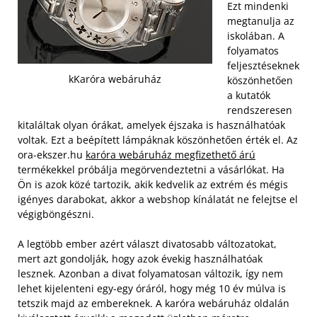
Ezt mindenki
megtanulja az
iskolában. A
folyamatos
feljesztéseknek
kKaróra webáruház
köszönhetően
a kutatók
rendszeresen
kitaláltak olyan órákat, amelyek éjszaka is használhatóak
voltak. Ezt a beépített lámpáknak köszönhetően érték el. Az
ora-ekszer.hu
karóra webáruház megfizethető árú
termékekkel próbálja megörvendeztetni a vásárlókat. Ha
Ön is azok közé tartozik, akik kedvelik az extrém és mégis
igényes darabokat, akkor a webshop kínálatát ne felejtse el
végigböngészni.
A legtöbb ember azért választ divatosabb változatokat,
mert azt gondolják, hogy azok évekig használhatóak
lesznek. Azonban a divat folyamatosan változik, így nem
lehet kijelenteni egy-egy óráról, hogy még 10 év múlva is
tetszik majd az embereknek. A karóra webáruház oldalán