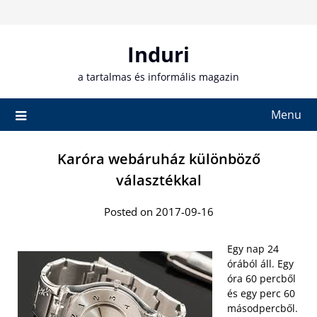
Skip
to
content
Induri
a tartalmas és informális magazin
Menu
Karóra webáruház különböző
választékkal
Posted on 2017-09-16
Egy nap 24
órából áll. Egy
óra 60 percből
és egy perc 60
másodpercből.