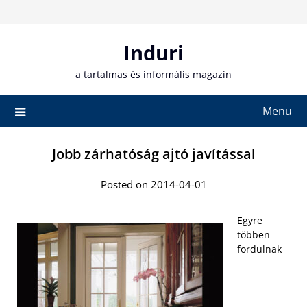
Skip
to
content
Induri
a tartalmas és informális magazin
Menu
Jobb zárhatóság ajtó javítással
Posted on 2014-04-01
Egyre
többen
fordulnak