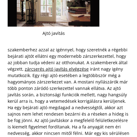
Ajtó javítás
szakemberhez azzal az igénnyel, hogy szeretnék a régebbi
bejárati ajtót ellátni egy modernebb zárszerkezettel, hogy
az jobban tudja védeni az otthonukat. A szakemberek által
végzett,
zárcserés ajtó javítás elvégzése
iránt nagy igény
mutatkozik. Egy régi ajtó esetében a legtöbbször még a
hagyományos zárszerkezet van. A mostani nyílászárók már
több ponton záródó szerkezettel vannak ellátva. Az ajtó
javítás során, a biztonsági funkciók mellett, nagy hangsúly
kerül arra is, hogy a vetemedések korrigálásra kerüljenek.
Ha egy bejárati ajtó megdagad a nedvességtől, akkor azt
sajnos nem lehet rendesen bezárni és a réseken a hideg is
be fog jönni. Az ajtó javításkor a megfelelő felületkezelésre
is kiemelt figyelmet fordítanak. Ha a fa anyagát nem éri
nedvesség, akkor nincsen mitől félni. Már egy kis sérülésen