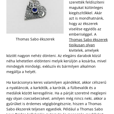
szerették feldíszíteni
magukat különleges
kiegészítőkkel. Akár
azt is mondhatnánk,
hogy az ékszerek
viselése egyidős az
emberiséggel. A
Thomas Sabo ékszerek
Thomas Sabo ékszerek
tipikusan olyan
kivitelek, amelyek
között nagyon nehéz dönteni. Az elegáns darabok közül
néha lehetetlen eldönteni melyik kerüljön a kosárba, mivel
mindegyik minőségi, exkluzív és bármilyen alkalmon
megállja a helyét.
Ha karácsonyra keres valamilyen ajándékot, akkor célszerű
a nyakláncok, a karkötők, a karórák, a fülbevalók és a
medálok között keresgélnie. Ha a párját szeretné meglepni
egy olyan csecsebecsével, amilyen még nincs neki, akkor a
gyűrűket is érdemes végigböngésznie, hiszen a Thomas
Sabo ékszerek teljesen egyediek. Például a Thomas Sabo