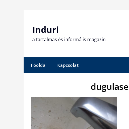
Skip
to
content
Induri
a tartalmas és informális magazin
Főoldal
Kapcsolat
dugulase