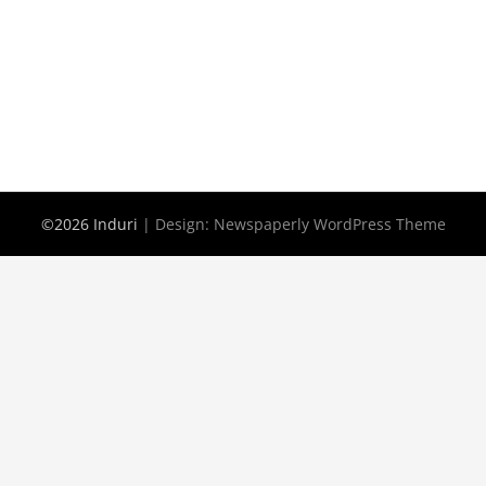
©2026 Induri
| Design:
Newspaperly WordPress Theme