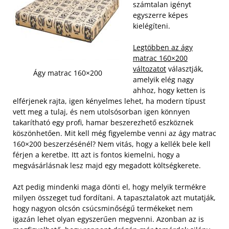
számtalan igényt
egyszerre képes
kielégíteni.
Legtöbben az ágy
matrac 160×200
változatot
választják,
Ágy matrac 160×200
amelyik elég nagy
ahhoz, hogy ketten is
elférjenek rajta, igen kényelmes lehet, ha modern típust
vett meg a tulaj, és nem utolsósorban igen könnyen
takarítható egy profi, hamar beszerezhető eszköznek
köszönhetően. Mit kell még figyelembe venni az ágy matrac
160×200 beszerzésénél?
Nem vitás, hogy a kellék bele kell
férjen a keretbe. Itt azt is fontos kiemelni, hogy a
megvásárlásnak lesz majd egy megadott költségkerete.
Azt pedig mindenki maga dönti el, hogy melyik termékre
milyen összeget tud fordítani. A tapasztalatok azt mutatják,
hogy nagyon olcsón csúcsminőségű termékeket nem
igazán lehet olyan egyszerűen megvenni. Azonban az is